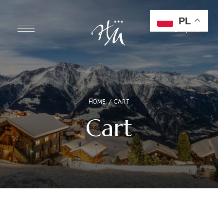
PL
EN
/
FR
HOME
/ CART
Cart